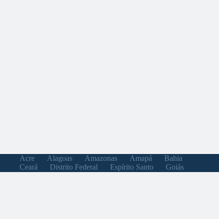
Acre
Alagoas
Amazonas
Amapá
Bahia
Ceará
Distrito Federal
Espírito Santo
Goiás
Maranhão
Minas Gerais
Mato Grosso do Sul
Mato Grosso
Pará
Paraíba
Pernambuco
Piauí
Paraná
Rio de Janeiro
Rio Grande do Norte
Rondônia
Roraima
Rio Grande do Sul
Santa Catarina
Sergipe