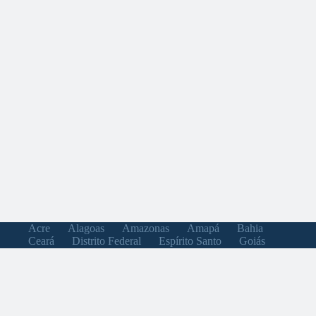
Acre
Alagoas
Amazonas
Amapá
Bahia
Ceará
Distrito Federal
Espírito Santo
Goiás
Maranhão
Minas Gerais
Mato Grosso do Sul
Mato Grosso
Pará
Paraíba
Pernambuco
Piauí
Paraná
Rio de Janeiro
Rio Grande do Norte
Rondônia
Roraima
Rio Grande do Sul
Santa Catarina
Sergipe