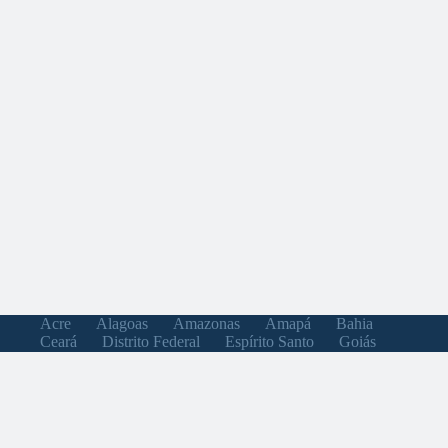
Acre
Alagoas
Amazonas
Amapá
Bahia
Ceará
Distrito Federal
Espírito Santo
Goiás
Maranhão
Minas Gerais
Mato Grosso do Sul
Mato Grosso
Pará
Paraíba
Pernambuco
Piauí
Paraná
Rio de Janeiro
Rio Grande do Norte
Rondônia
Roraima
Rio Grande do Sul
Santa Catarina
Sergipe