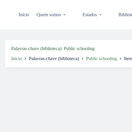
Pular
para
o
Início
Quem somos
Estados
Bibliot
conteúdo
Palavras-chave (biblioteca)
Public schooling
Inicio
Palavras-chave (biblioteca)
Public schooling
Iten