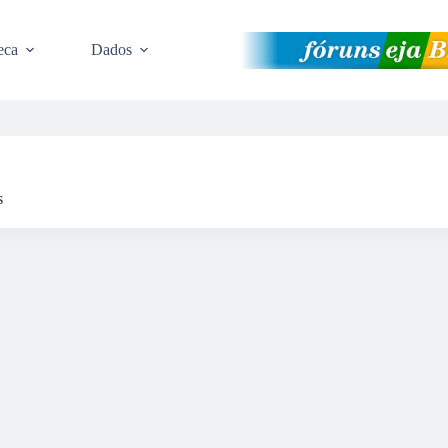
eca
Dados
s