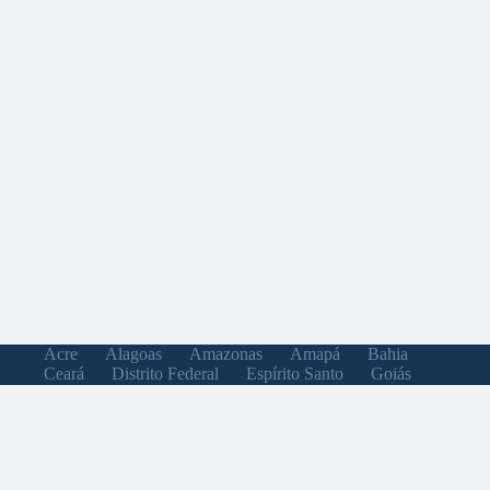
Acre
Alagoas
Amazonas
Amapá
Bahia
Ceará
Distrito Federal
Espírito Santo
Goiás
Maranhão
Minas Gerais
Mato Grosso do Sul
Mato Grosso
Pará
Paraíba
Pernambuco
Piauí
Paraná
Rio de Janeiro
Rio Grande do Norte
Rondônia
Roraima
Rio Grande do Sul
Santa Catarina
Sergipe