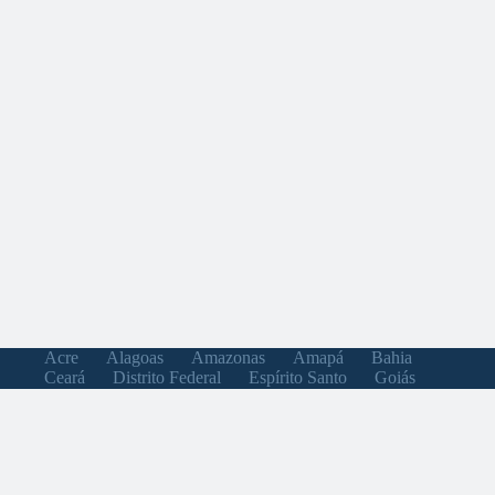
Acre
Alagoas
Amazonas
Amapá
Bahia
Ceará
Distrito Federal
Espírito Santo
Goiás
Maranhão
Minas Gerais
Mato Grosso do Sul
Mato Grosso
Pará
Paraíba
Pernambuco
Piauí
Paraná
Rio de Janeiro
Rio Grande do Norte
Rondônia
Roraima
Rio Grande do Sul
Santa Catarina
Sergipe