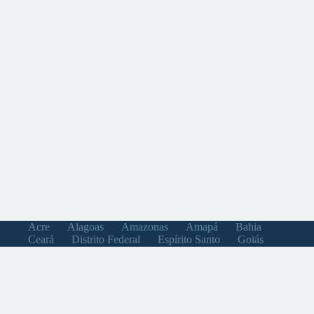
Acre
Alagoas
Amazonas
Amapá
Bahia
Ceará
Distrito Federal
Espírito Santo
Goiás
Maranhão
Minas Gerais
Mato Grosso do Sul
Mato Grosso
Pará
Paraíba
Pernambuco
Piauí
Paraná
Rio de Janeiro
Rio Grande do Norte
Rondônia
Roraima
Rio Grande do Sul
Santa Catarina
Sergipe