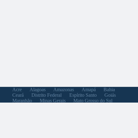
Acre
Alagoas
Amazonas
Amapá
Bahia
Ceará
Distrito Federal
Espírito Santo
Goiás
Maranhão
Minas Gerais
Mato Grosso do Sul
Mato Grosso
Pará
Paraíba
Pernambuco
Piauí
Paraná
Rio de Janeiro
Rio Grande do Norte
Rondônia
Roraima
Rio Grande do Sul
Santa Catarina
Sergipe
São Paulo