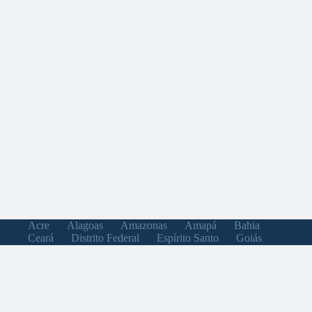
Acre
Alagoas
Amazonas
Amapá
Bahia
Ceará
Distrito Federal
Espírito Santo
Goiás
Maranhão
Minas Gerais
Mato Grosso do Sul
Mato Grosso
Pará
Paraíba
Pernambuco
Piauí
Paraná
Rio de Janeiro
Rio Grande do Norte
Rondônia
Roraima
Rio Grande do Sul
Santa Catarina
Sergipe