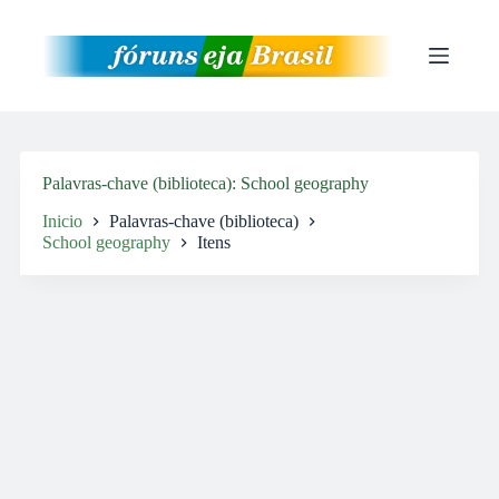
Pular
para
o
conteúdo
Palavras-chave (biblioteca)
School geography
Inicio
Palavras-chave (biblioteca)
School geography
Itens