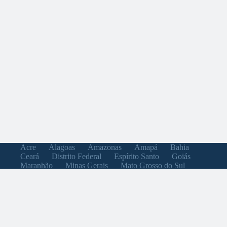
Acre
Alagoas
Amazonas
Amapá
Bahia
Ceará
Distrito Federal
Espírito Santo
Goiás
Maranhão
Minas Gerais
Mato Grosso do Sul
Mato Grosso
Pará
Paraíba
Pernambuco
Piauí
Paraná
Rio de Janeiro
Rio Grande do Norte
Rondônia
Roraima
Rio Grande do Sul
Santa Catarina
Sergipe
São Paulo