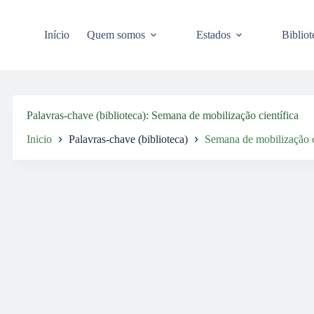
Pular
para
o
Início
Quem somos
Estados
Bibliot
conteúdo
Palavras-chave (biblioteca)
Semana de mobilização científica
Inicio
Palavras-chave (biblioteca)
Semana de mobilização c