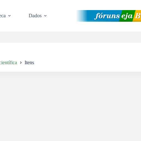
eca
Dados
ientífica
Itens