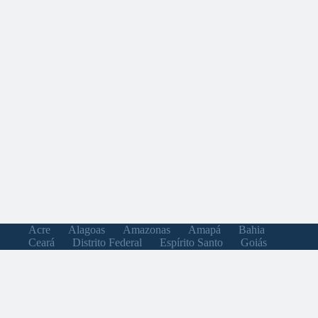
Acre
Alagoas
Amazonas
Amapá
Bahia
Ceará
Distrito Federal
Espírito Santo
Goiás
Maranhão
Minas Gerais
Mato Grosso do Sul
Mato Grosso
Pará
Paraíba
Pernambuco
Piauí
Paraná
Rio de Janeiro
Rio Grande do Norte
Rondônia
Roraima
Rio Grande do Sul
Santa Catarina
Sergipe