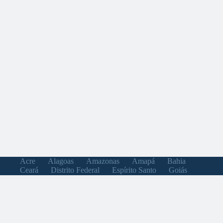
Acre
Alagoas
Amazonas
Amapá
Bahia
Ceará
Distrito Federal
Espírito Santo
Goiás
Maranhão
Minas Gerais
Mato Grosso do Sul
Mato Grosso
Pará
Paraíba
Pernambuco
Piauí
Paraná
Rio de Janeiro
Rio Grande do Norte
Rondônia
Roraima
Rio Grande do Sul
Santa Catarina
Sergipe