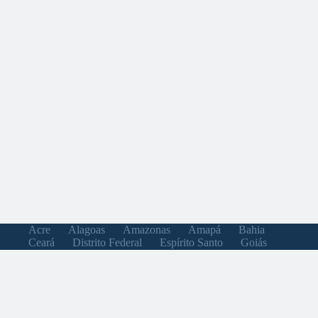
Acre
Alagoas
Amazonas
Amapá
Bahia
Ceará
Distrito Federal
Espírito Santo
Goiás
Maranhão
Minas Gerais
Mato Grosso do Sul
Mato Grosso
Pará
Paraíba
Pernambuco
Piauí
Paraná
Rio de Janeiro
Rio Grande do Norte
Rondônia
Roraima
Rio Grande do Sul
Santa Catarina
Sergipe