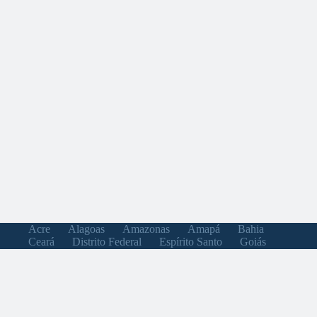
Acre
Alagoas
Amazonas
Amapá
Bahia
Ceará
Distrito Federal
Espírito Santo
Goiás
Maranhão
Minas Gerais
Mato Grosso do Sul
Mato Grosso
Pará
Paraíba
Pernambuco
Piauí
Paraná
Rio de Janeiro
Rio Grande do Norte
Rondônia
Roraima
Rio Grande do Sul
Santa Catarina
Sergipe