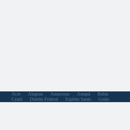
Acre
Alagoas
Amazonas
Amapá
Bahia
Ceará
Distrito Federal
Espírito Santo
Goiás
Maranhão
Minas Gerais
Mato Grosso do Sul
Mato Grosso
Pará
Paraíba
Pernambuco
Piauí
Paraná
Rio de Janeiro
Rio Grande do Norte
Rondônia
Roraima
Rio Grande do Sul
Santa Catarina
Sergipe