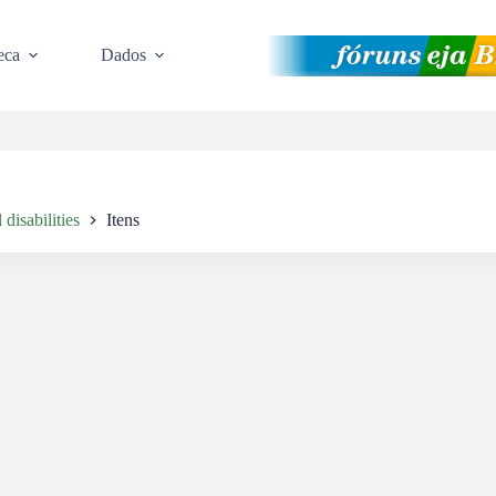
eca
Dados
 disabilities
Itens