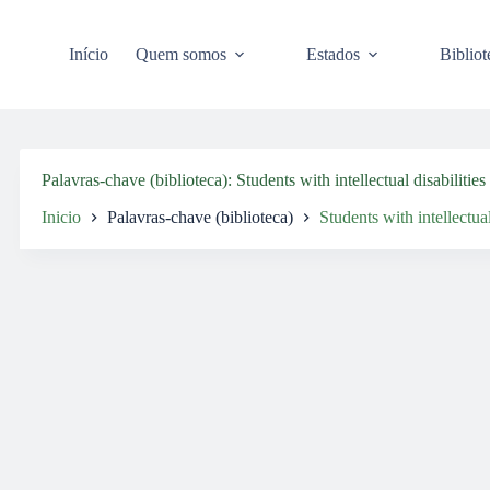
Pular
para
o
Início
Quem somos
Estados
Bibliot
conteúdo
Palavras-chave (biblioteca)
Students with intellectual disabilities
Inicio
Palavras-chave (biblioteca)
Students with intellectual