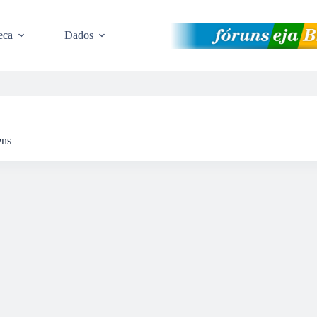
eca
Dados
ens