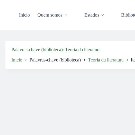
Pular
para
o
Início
Quem somos
Estados
Bibliot
conteúdo
Palavras-chave (biblioteca)
Teoria da literatura
Inicio
Palavras-chave (biblioteca)
Teoria da literatura
It