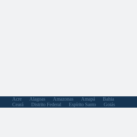
Acre
Alagoas
Amazonas
Amapá
Bahia
Ceará
Distrito Federal
Espírito Santo
Goiás
Maranhão
Minas Gerais
Mato Grosso do Sul
Mato Grosso
Pará
Paraíba
Pernambuco
Piauí
Paraná
Rio de Janeiro
Rio Grande do Norte
Rondônia
Roraima
Rio Grande do Sul
Santa Catarina
Sergipe