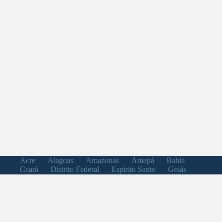
Acre
Alagoas
Amazonas
Amapá
Bahia
Ceará
Distrito Federal
Espírito Santo
Goiás
Maranhão
Minas Gerais
Mato Grosso do Sul
Mato Grosso
Pará
Paraíba
Pernambuco
Piauí
Paraná
Rio de Janeiro
Rio Grande do Norte
Rondônia
Roraima
Rio Grande do Sul
Santa Catarina
Sergipe