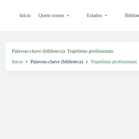
Pular
para
o
Início
Quem somos
Estados
Bibliot
conteúdo
Palavras-chave (biblioteca)
Trajetórias profissionais
Inicio
Palavras-chave (biblioteca)
Trajetórias profissionais