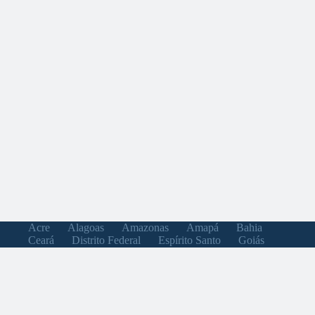
Acre
Alagoas
Amazonas
Amapá
Bahia
Ceará
Distrito Federal
Espírito Santo
Goiás
Maranhão
Minas Gerais
Mato Grosso do Sul
Mato Grosso
Pará
Paraíba
Pernambuco
Piauí
Paraná
Rio de Janeiro
Rio Grande do Norte
Rondônia
Roraima
Rio Grande do Sul
Santa Catarina
Sergipe