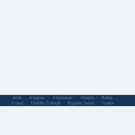
Acre
Alagoas
Amazonas
Amapá
Bahia
Ceará
Distrito Federal
Espírito Santo
Goiás
Maranhão
Minas Gerais
Mato Grosso do Sul
Mato Grosso
Pará
Paraíba
Pernambuco
Piauí
Paraná
Rio de Janeiro
Rio Grande do Norte
Rondônia
Roraima
Rio Grande do Sul
Santa Catarina
Sergipe