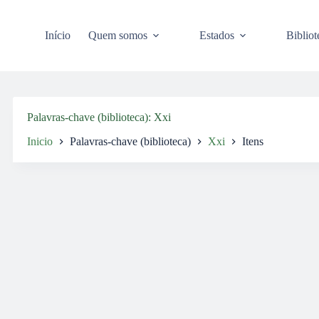
Pular
para
o
Início
Quem somos
Estados
Bibliot
conteúdo
Palavras-chave (biblioteca)
Xxi
Inicio
Palavras-chave (biblioteca)
Xxi
Itens