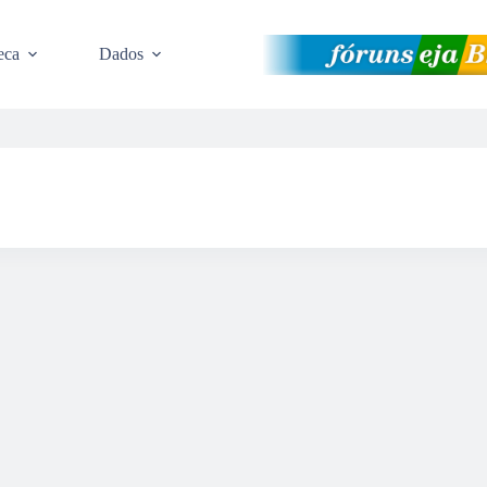
eca
Dados