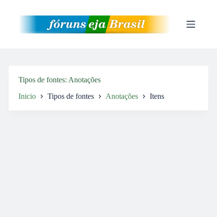
Pular
para
o
conteúdo
Tipos de fontes
Anotações
Inicio
Tipos de fontes
Anotações
Itens