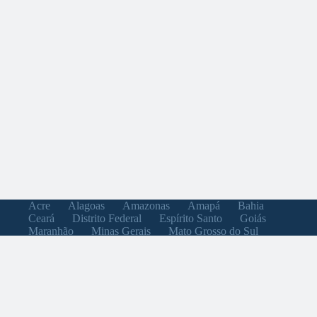
Acre
Alagoas
Amazonas
Amapá
Bahia
Ceará
Distrito Federal
Espírito Santo
Goiás
Maranhão
Minas Gerais
Mato Grosso do Sul
Mato Grosso
Pará
Paraíba
Pernambuco
Piauí
Paraná
Rio de Janeiro
Rio Grande do Norte
Rondônia
Roraima
Rio Grande do Sul
Santa Catarina
Sergipe
São Paulo