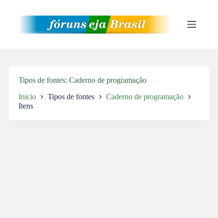
Pular
para
o
conteúdo
Tipos de fontes
Caderno de programação
Inicio
Tipos de fontes
Caderno de programação
Itens