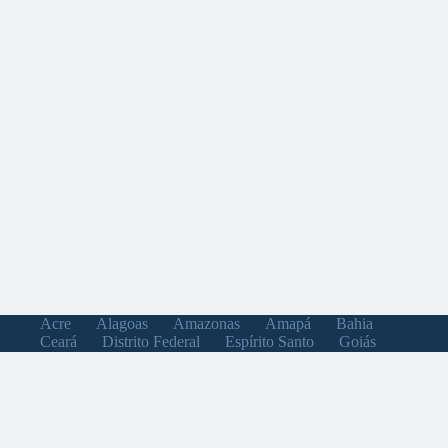
Acre
Alagoas
Amazonas
Amapá
Bahia
Ceará
Distrito Federal
Espírito Santo
Goiás
Maranhão
Minas Gerais
Mato Grosso do Sul
Mato Grosso
Pará
Paraíba
Pernambuco
Piauí
Paraná
Rio de Janeiro
Rio Grande do Norte
Rondônia
Roraima
Rio Grande do Sul
Santa Catarina
Sergipe