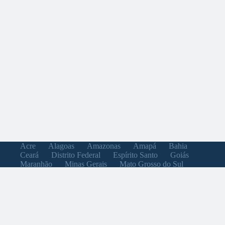
Acre
Alagoas
Amazonas
Amapá
Bahia
Ceará
Distrito Federal
Espírito Santo
Goiás
Maranhão
Minas Gerais
Mato Grosso do Sul
Mato Grosso
Pará
Paraíba
Pernambuco
Piauí
Paraná
Rio de Janeiro
Rio Grande do Norte
Rondônia
Roraima
Rio Grande do Sul
Santa Catarina
Sergipe
São Paulo