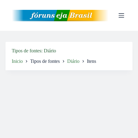
Pular
para
o
conteúdo
Tipos de fontes
Diário
Inicio
Tipos de fontes
Diário
Itens