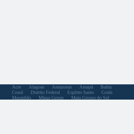
Acre
Alagoas
Amazonas
Amapá
Bahia
Ceará
Distrito Federal
Espírito Santo
Goiás
Maranhão
Minas Gerais
Mato Grosso do Sul
Mato Grosso
Pará
Paraíba
Pernambuco
Piauí
Paraná
Rio de Janeiro
Rio Grande do Norte
Rondônia
Roraima
Rio Grande do Sul
Santa Catarina
Sergipe
São Paulo