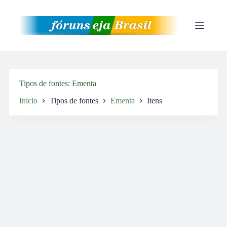
Pular
para
o
conteúdo
Tipos de fontes
Ementa
Inicio
Tipos de fontes
Ementa
Itens