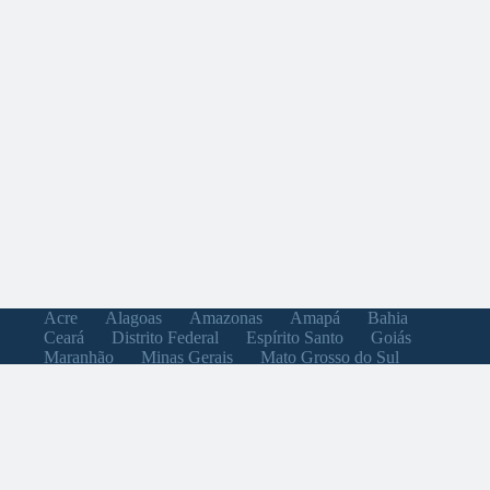
Acre
Alagoas
Amazonas
Amapá
Bahia
Ceará
Distrito Federal
Espírito Santo
Goiás
Maranhão
Minas Gerais
Mato Grosso do Sul
Mato Grosso
Pará
Paraíba
Pernambuco
Piauí
Paraná
Rio de Janeiro
Rio Grande do Norte
Rondônia
Roraima
Rio Grande do Sul
Santa Catarina
Sergipe
São Paulo