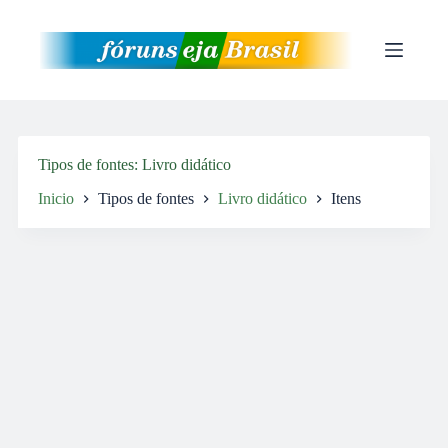
Pular
para
o
conteúdo
Tipos de fontes
Livro didático
Inicio
Tipos de fontes
Livro didático
Itens