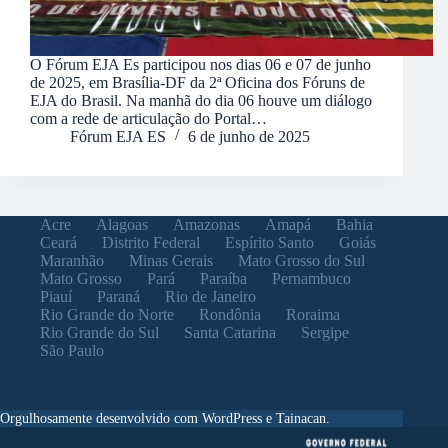
O Fórum EJA Es participou nos dias 06 e 07 de junho
de 2025, em Brasília-DF da 2ª Oficina dos Fóruns de
EJA do Brasil. Na manhã do dia 06 houve um diálogo
com a rede de articulação do Portal…
Fórum EJA ES
6 de junho de 2025
Acre
Alagoas
Amazonas
Amapá
Bahia
Ceará
Distrito Federal
Espírito Santo
Goiás
Maranhão
Minas Gerais
Mato Grosso do Sul
Mato Grosso
Pará
Paraíba
Pernambuco
Piauí
Paraná
Rio de Janeiro
Rio Grande do Norte
Rondônia
Roraima
Rio Grande do Sul
Santa Catarina
Sergipe
São Paulo
Orgulhosamente desenvolvido com WordPress e Tainacan.