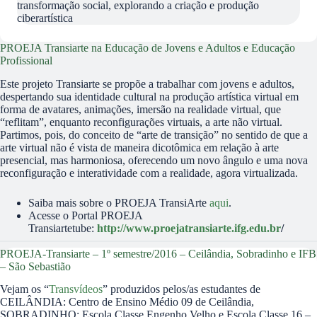
transformação social, explorando a criação e produção
ciberartística
PROEJA Transiarte na Educação de Jovens e Adultos e Educação
Profissional
Este projeto Transiarte se propõe a trabalhar com jovens e adultos,
despertando sua identidade cultural na produção artística virtual em
forma de avatares, animações, imersão na realidade virtual, que
“reflitam”, enquanto reconfigurações virtuais, a arte não virtual.
Partimos, pois, do conceito de “arte de transição” no sentido de que a
arte virtual não é vista de maneira dicotômica em relação à arte
presencial, mas harmoniosa, oferecendo um novo ângulo e uma nova
reconfiguração e interatividade com a realidade, agora virtualizada.
Saiba mais sobre o PROEJA TransiArte
aqui
.
Acesse o Portal PROEJA
Transiartetube:
http://www.proejatransiarte.ifg.edu.br
/
PROEJA-Transiarte – 1º semestre/2016 – Ceilândia, Sobradinho e IFB
– São Sebastião
Vejam os “
Transvídeos
” produzidos pelos/as estudantes de
CEILÂNDIA: Centro de Ensino Médio 09 de Ceilândia,
SOBRADINHO: Escola Classe Engenho Velho e Escola Classe 16 –