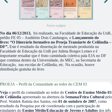
Acesse a página
No dia 06/12/2013,
foi realizado, na Faculdade de Educação da UnB,
prédio FE 05 – Auditório Dois Candangos, o
Lançamento do
livro: “O Itinerário formativo no Proeja Transiarte de Ceilândia –
DF”.
Este é resultado da dissertação de mestrado produzida na
Faculdade de Educação da UnB por Julieta Borges Lemes e é
importante ressaltar que é fruto caminhada coletiva pala EJA no DF
que continua dentro da Universidade, do MEC, na Secretaria de
Educação, nas escolas de Ceilândia, etc. Na ocasião, houve
distribuição gratuita do livro
PROEJA – Perfil da Comunidade ao redor do CEM 03
Veja
o perfil da comunidade ao redor do
Centro de Ensino Médio 03
de Ceilândia
apresentado na abertura da
Semana/Feira Cultural
pelo
Prof. Waldek Batista dos Santos, em
01 de outubro de 2007
, como
resultado da Pesquisa por ele coordenada com a participação de
estudantes do
Ensino Médio/Educação de Jovens e Adultos
dos três