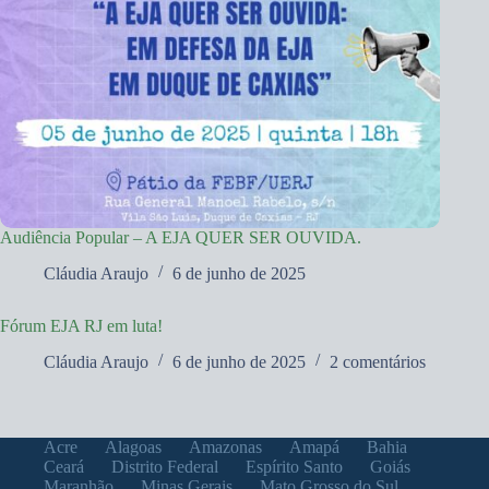
Audiência Popular – A EJA QUER SER OUVIDA.
Cláudia Araujo
6 de junho de 2025
Fórum EJA RJ em luta!
Cláudia Araujo
6 de junho de 2025
2 comentários
Acre
Alagoas
Amazonas
Amapá
Bahia
Ceará
Distrito Federal
Espírito Santo
Goiás
Maranhão
Minas Gerais
Mato Grosso do Sul