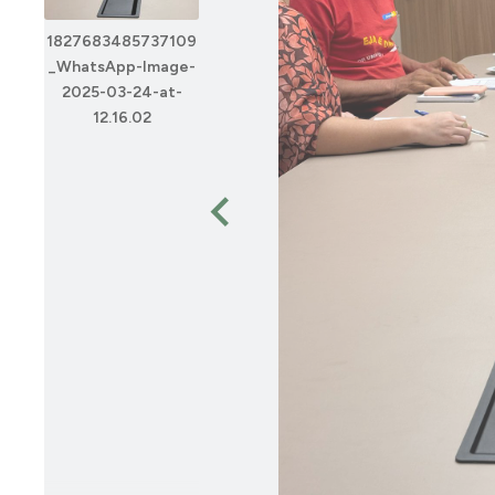
1827683485737109
1827683488872751
18276834910391
_WhatsApp-Image-
_WhatsApp-Image-
_WhatsApp-Imag
2025-03-24-at-
2025-03-24-at-
2025-03-24-at-
12.16.02
12.15.42
12.15.42