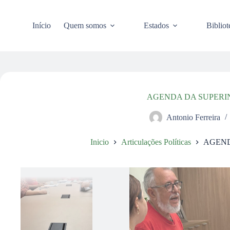
Pular
para
o
Início
Quem somos
Estados
Bibliot
conteúdo
AGENDA DA SUPERI
Antonio Ferreira
Inicio
Articulações Políticas
AGEND