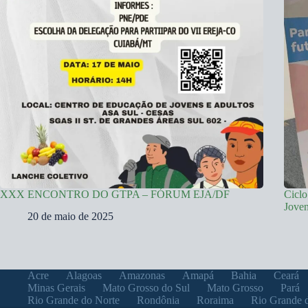
XXX ENCONTRO DO GTPA – FÓRUM EJA/DF
Ciclo
Joven
20 de maio de 2025
Acre
Alagoas
Amazonas
Amapá
Bahia
Ceará
Minas Gerais
Mato Grosso do Sul
Mato Grosso
Pará
Rio Grande do Norte
Rondônia
Roraima
Rio Grande 