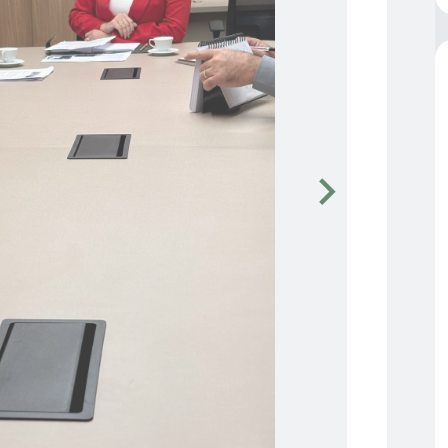
78
e-