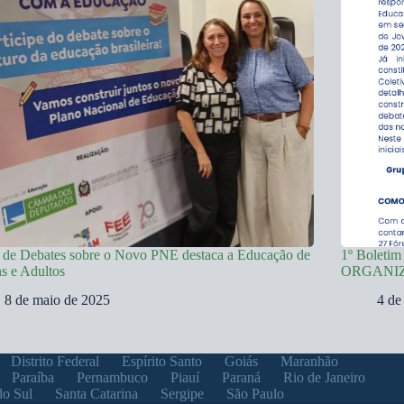
 de Debates sobre o Novo PNE destaca a Educação de
1º Boleti
s e Adultos
ORGANI
8 de maio de 2025
4 de
Distrito Federal
Espírito Santo
Goiás
Maranhão
Paraíba
Pernambuco
Piauí
Paraná
Rio de Janeiro
do Sul
Santa Catarina
Sergipe
São Paulo